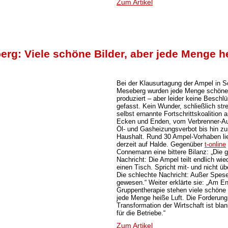
Zum Artikel
rg: Viele schöne Bilder, aber jede Menge h
Bei der Klausurtagung der Ampel in S
Meseberg wurden jede Menge schöne 
produziert – aber leider keine Beschl
gefasst. Kein Wunder, schließlich stre
selbst ernannte Fortschrittskoalition a
Ecken und Enden, vom Verbrenner-Au
Öl- und Gasheizungsverbot bis hin z
Haushalt. Rund 30 Ampel-Vorhaben li
derzeit auf Halde. Gegenüber
t-online
Connemann eine bittere Bilanz: „Die 
Nachricht: Die Ampel teilt endlich wie
einen Tisch. Spricht mit- und nicht üb
Die schlechte Nachricht: Außer Spese
gewesen.“ Weiter erklärte sie: „Am E
Gruppentherapie stehen viele schöne B
jede Menge heiße Luft. Die Forderung
Transformation der Wirtschaft ist bla
für die Betriebe.“
Zum Artikel