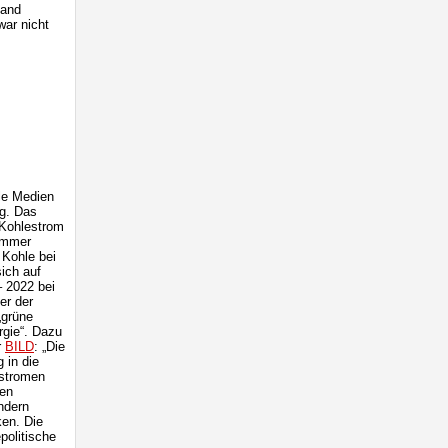
Land
war nicht
le Medien
ig. Das
 Kohlestrom
immer
 Kohle bei
ich auf
– 2022 bei
er der
„grüne
rgie“. Dazu
r
BILD
: „Die
 in die
rstromen
men
ndern
ken. Die
politische