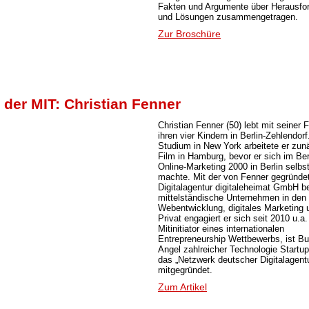
Fakten und Argumente über Herausfo
und Lösungen zusammengetragen.
Zur Broschüre
 der MIT: Christian Fenner
Christian Fenner (50) lebt mit seiner 
ihren vier Kindern in Berlin-Zehlendo
Studium in New York arbeitete er zun
Film in Hamburg, bevor er sich im Be
Online-Marketing 2000 in Berlin selbs
machte. Mit der von Fenner gegründe
Digitalagentur digitaleheimat GmbH be
mittelständische Unternehmen in den
Webentwicklung, digitales Marketing 
Privat engagiert er sich seit 2010 u.a.
Mitinitiator eines internationalen
Entrepreneurship Wettbewerbs, ist B
Angel zahlreicher Technologie Startu
das „Netzwerk deutscher Digitalagent
mitgegründet.
Zum Artikel