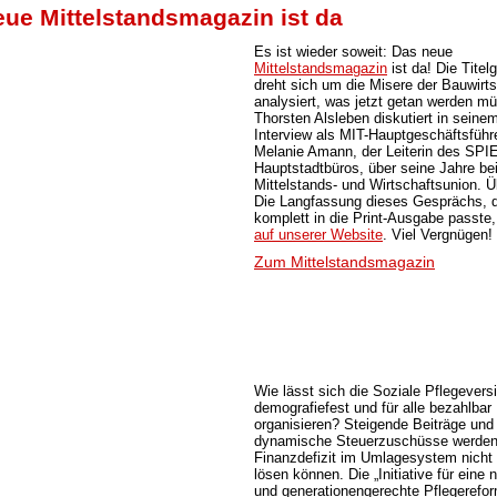
ue Mittelstandsmagazin ist da
Es ist wieder soweit: Das neue
Mittelstandsmagazin
ist da! Die Titel
dreht sich um die Misere der Bauwirt
analysiert, was jetzt getan werden mü
Thorsten Alsleben diskutiert in seinem
Interview als MIT-Hauptgeschäftsführ
Melanie Amann, der Leiterin des SP
Hauptstadtbüros, über seine Jahre bei
Mittelstands- und Wirtschaftsunion. Ü
Die Langfassung dieses Gesprächs, d
komplett in die Print-Ausgabe passte
auf unserer Website
. Viel Vergnügen!
Zum Mittelstandsmagazin
Wie lässt sich die Soziale Pflegevers
demografiefest und für alle bezahlbar
organisieren? Steigende Beiträge und
dynamische Steuerzuschüsse werden
Finanzdefizit im Umlagesystem nicht 
lösen können. Die „Initiative für eine 
und generationengerechte Pflegerefor