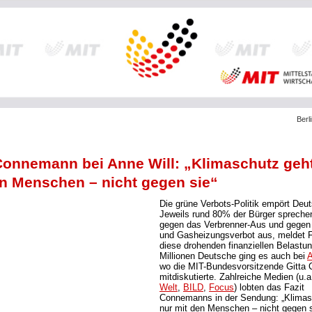
Berl
Connemann bei Anne Will: „Klimaschutz geh
n Menschen – nicht gegen sie“
Die grüne Verbots-Politik empört Deu
Jeweils rund 80% der Bürger spreche
gegen das Verbrenner-Aus und gegen
und Gasheizungsverbot aus, meldet 
diese drohenden finanziellen Belastun
Millionen Deutsche ging es auch bei
A
wo die MIT-Bundesvorsitzende Gitta
mitdiskutierte. Zahlreiche Medien (u.
Welt
,
BILD
,
Focus
) lobten das Fazit
Connemanns in der Sendung: „Klimas
nur mit den Menschen – nicht gegen s