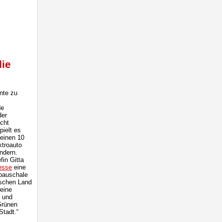
die
nte zu
de
der
icht
pielt es
 einen 10
ktroauto
ndern.
fin Gitta
esse
eine
rpauschale
ischen Land
 eine
n und
 Grünen
Stadt.“