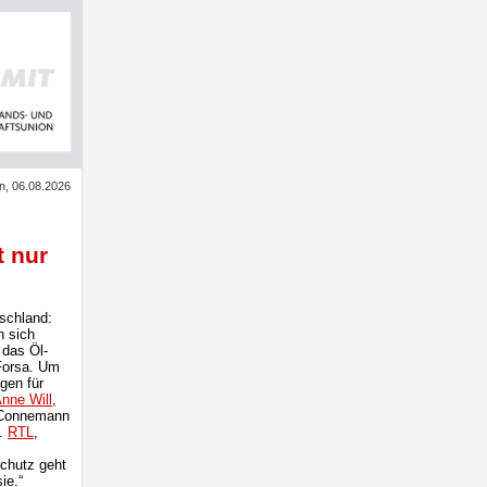
in, 06.08.2026
t nur
tschland:
n sich
 das Öl-
Forsa. Um
gen für
nne Will
,
 Connemann
a.
RTL
,
chutz geht
ie.“