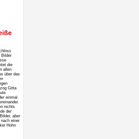
eiße
chloss
Bilder
üsse
itet die
n allen
s über das
um
egen
zog Gitta
gute
der einmal
ereinander.
n nichts
nde der
ilder, aber
 nach einer
nker Hohn