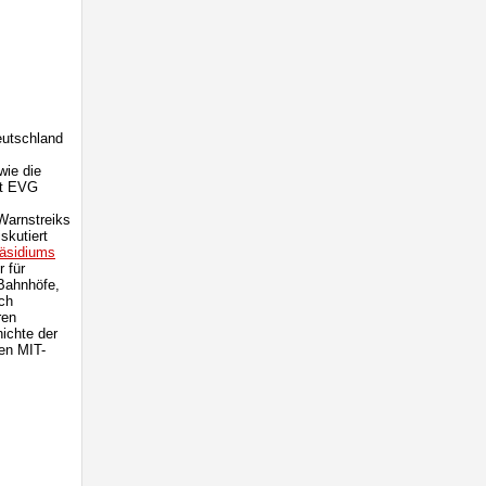
eutschland
wie die
ft EVG
Warnstreiks
skutiert
äsidiums
r für
(Bahnhöfe,
ich
ren
ichte der
en MIT-