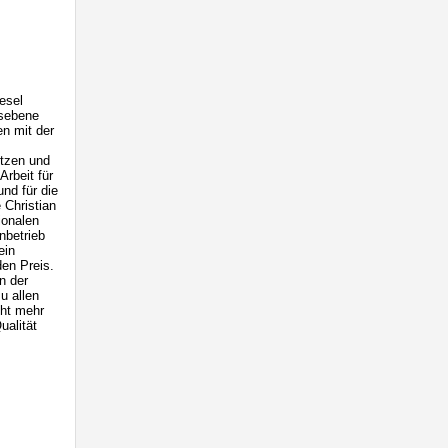
esel
isebene
en mit der
tzen und
Arbeit für
und für die
 Christian
ionalen
nbetrieb
ein
den Preis.
in der
u allen
cht mehr
ualität