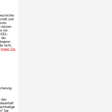
geschichte
schaft und
sste.
 letzten
er mit
IEGEL-
 der
brigens:
ie nicht
,
finden Sie
icherung
 das
dauerhaft
nachhaltige
m“ hat