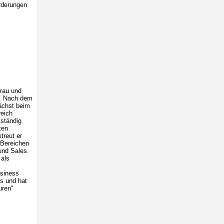
rderungen
Frau und
rf. Nach dem
ächst beim
reich
tständig
ten
treut er
 Bereichen
und Sales.
 als
usiness
ps und hat
uren“