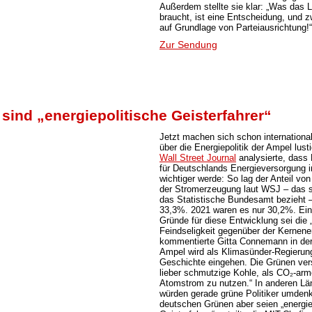
Außerdem stellte sie klar: „Was das 
braucht, ist eine Entscheidung, und z
auf Grundlage von Parteiausrichtung!“
Zur Sendung
sind „energiepolitische Geisterfahrer“
Jetzt machen sich schon internationa
über die Energiepolitik der Ampel lust
Wall Street Journal
analysierte, dass
für Deutschlands Energieversorgung 
wichtiger werde: So lag der Anteil von
der Stromerzeugung laut WSJ – das s
das Statistische Bundesamt bezieht 
33,3%. 2021 waren es nur 30,2%. Ein
Gründe für diese Entwicklung sei die 
Feindseligkeit gegenüber der Kernene
kommentierte Gitta Connemann in de
Ampel wird als Klimasünder-Regierung
Geschichte eingehen. Die Grünen ve
lieber schmutzige Kohle, als CO₂-ar
Atomstrom zu nutzen.“ In anderen Lä
würden gerade grüne Politiker umden
deutschen Grünen aber seien „energie