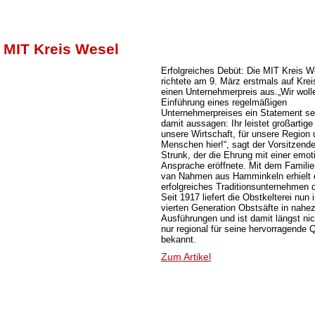
 MIT Kreis Wesel
Erfolgreiches Debüt: Die MIT Kreis W
richtete am 9. März erstmals auf Kre
einen Unternehmerpreis aus.„Wir woll
Einführung eines regelmäßigen
Unternehmerpreises ein Statement se
damit aussagen: Ihr leistet großartige 
unsere Wirtschaft, für unsere Region 
Menschen hier!“, sagt der Vorsitzende
Strunk, der die Ehrung mit einer emot
Ansprache eröffnete. Mit dem Familie
van Nahmen aus Hamminkeln erhielt 
erfolgreiches Traditionsunternehmen 
Seit 1917 liefert die Obstkelterei nun 
vierten Generation Obstsäfte in nahez
Ausführungen und ist damit längst ni
nur regional für seine hervorragende Q
bekannt.
Zum Artikel