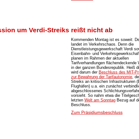
sion um Verdi-Streiks reißt nicht ab
Kommenden Montag ist es soweit: D
landet im Verkehrschaos. Denn die
Dienstleistungsgewerkschaft Verdi so
Eisenbahn- und Verkehrsgewerkscha
planen im Rahmen der aktuellen
Tarifverhandlungen flächendeckende 
in der ganzen Bundesrepublik. Heiß di
wird darum der
Beschluss des MIT-Pr
zur Bewahrung der Tarifautonomie
, de
Streiks an kritischen Infrastrukturen 
Flughäfen) u.a. ein zunächst verbindl
abgeschlossenes Schlichtungsverfah
vorsieht. So nahm etwa die Titelgesch
letzten
Welt am Sonntag
Bezug auf d
Beschluss.
Zum Präsidiumsbeschluss