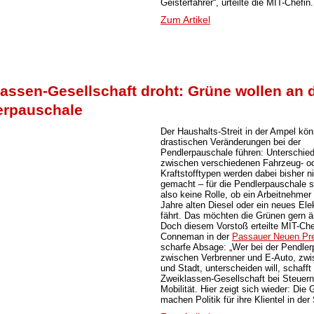
Geisterfahrer“, urteilte die MIT-Chefin.
Zum Artikel
assen-Gesellschaft droht: Grüne wollen an 
erpauschale
Der Haushalts-Streit in der Ampel kön
drastischen Veränderungen bei der
Pendlerpauschale führen: Unterschie
zwischen verschiedenen Fahrzeug- o
Kraftstofftypen werden dabei bisher n
gemacht – für die Pendlerpauschale s
also keine Rolle, ob ein Arbeitnehmer
Jahre alten Diesel oder ein neues Ele
fährt. Das möchten die Grünen gern ä
Doch diesem Vorstoß erteilte MIT-Che
Conneman in der
Passauer Neuen Pr
scharfe Absage: „Wer bei der Pendle
zwischen Verbrenner und E-Auto, zw
und Stadt, unterscheiden will, schafft
Zweiklassen-Gesellschaft bei Steuer
Mobilität. Hier zeigt sich wieder: Die
machen Politik für ihre Klientel in der 